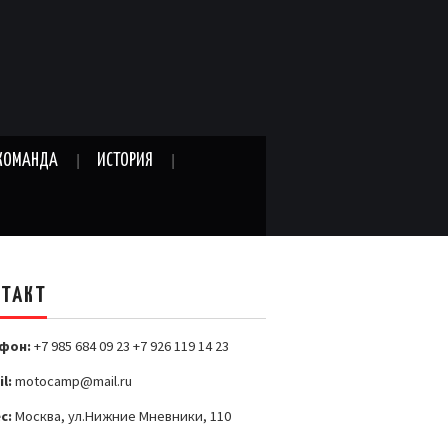
КОМАНДА
ИСТОРИЯ
НТАКТ
фон:
+7 985 684 09 23 +7 926 119 14 23
l:
motocamp@mail.ru
с:
Москва, ул.Нижние Мневники, 110